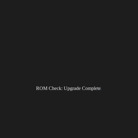
0th Anniversary | 2008 – 2018
c China上海国际乐器展览会
G15
活家
ivehouse
ROM Check: Upgrade Complete
.
部 –
9beats.com
-音浪Livehouse